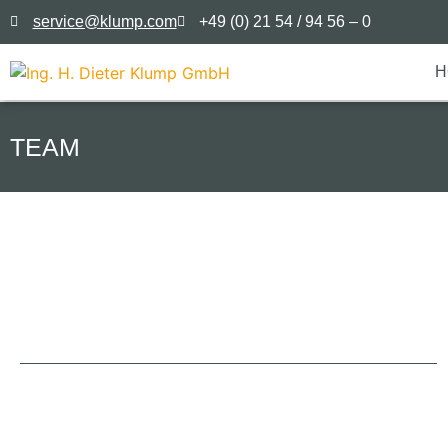
service@klump.com
+49 (0) 21 54 / 94 56 – 0
H
TEAM