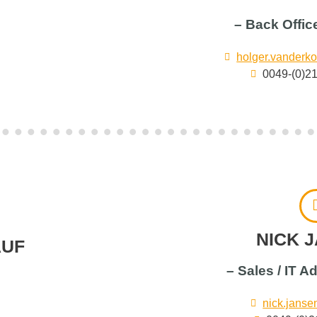
– Back Offic
holger.vander
0049-(0)2
NICK 
AUF
– Sales / IT A
nick.jans