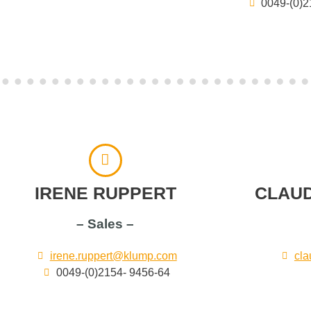
0049-(0)2
IRENE RUPPERT
CLAUD
– Sales –
irene.ruppert@klump.com
cla
0049-(0)2154- 9456-64