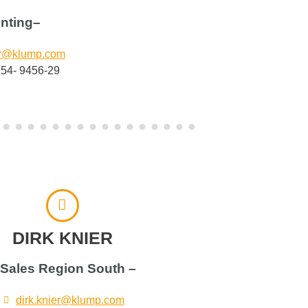
nting–
ur@klump.com
154- 9456-29
DIRK KNIER
 Sales Region South –
dirk.knier@klump.com