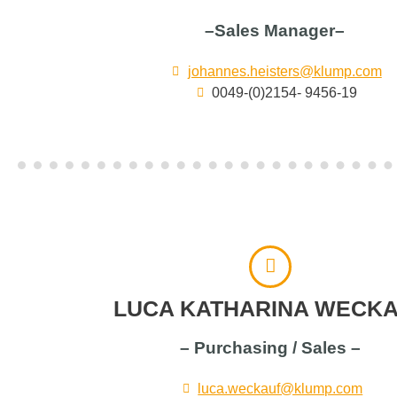
–Sales Manager–
johannes.heisters@klump.com
0049-(0)2154- 9456-19
LUCA KATHARINA WECK
– Purchasing / Sales –
luca.weckauf@klump.com