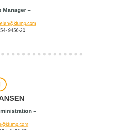
e Manager –
koelen@klump.com
154- 9456-20
JANSEN
dministration –
en@klump.com