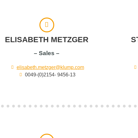
ELISABETH METZGER
S
– Sales –
elisabeth.metzger@klump.com
0049-(0)2154- 9456-13