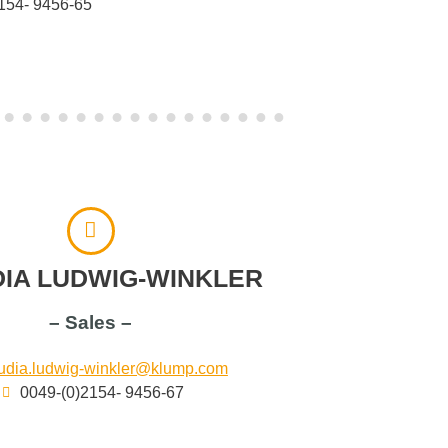
154- 9456-65
IA LUDWIG-WINKLER
– Sales –
udia.ludwig-winkler@klump.com
0049-(0)2154- 9456-67