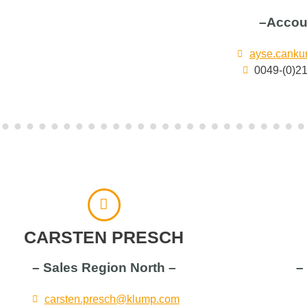
–Accou
ayse.cank
0049-(0)2
CARSTEN PRESCH
– Sales Region North –
–
carsten.presch@klump.com