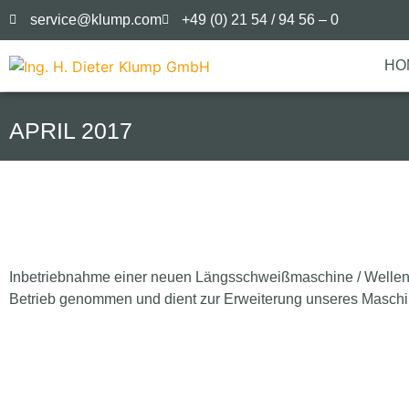
service@klump.com
+49 (0) 21 54 / 94 56 – 0
HO
APRIL 2017
Inbetriebnahme einer neuen Längsschweißmaschine / Wellenk
Betrieb genommen und dient zur Erweiterung unseres Maschine