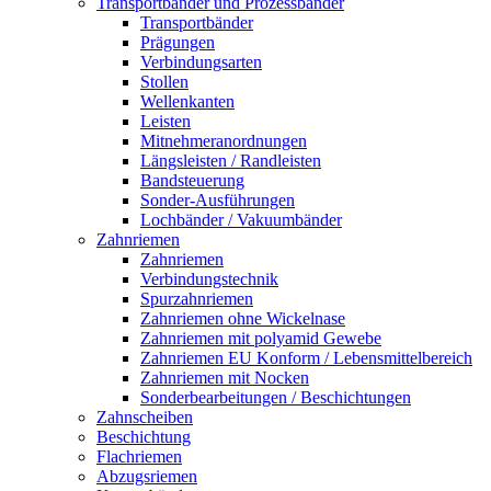
Transportbänder und Prozessbänder
Transportbänder
Prägungen
Verbindungsarten
Stollen
Wellenkanten
Leisten
Mitnehmeranordnungen
Längsleisten / Randleisten
Bandsteuerung
Sonder-Ausführungen
Lochbänder / Vakuumbänder
Zahnriemen
Zahnriemen
Verbindungstechnik
Spurzahnriemen
Zahnriemen ohne Wickelnase
Zahnriemen mit polyamid Gewebe
Zahnriemen EU Konform / Lebensmittelbereich
Zahnriemen mit Nocken
Sonderbearbeitungen / Beschichtungen
Zahnscheiben
Beschichtung
Flachriemen
Abzugsriemen