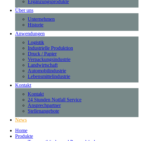
Ergänzungsprodukte
Über uns
Unternehmen
Historie
Anwendungen
Logistik
Industrielle Produktion
Druck / Papier
Verpackungsindustrie
Landwirtschaft
Automobilindustrie
Lebensmittelindustrie
Kontakt
Kontakt
24 Stunden Notfall Service
Ansprechpartner
Stellenangebote
News
Home
Produkte