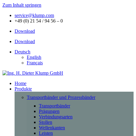
Zum Inhalt springen
service@klump.com
+49 (0) 21 54 / 94 56 – 0
Download
Download
Deutsch
English
Français
Home
Produkte
Transportbänder und Prozessbänder
Transportbänder
Prägungen
Verbindungsarten
Stollen
Wellenkanten
Leisten