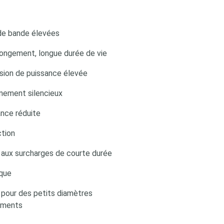
de bande élevées
llongement, longue durée de vie
sion de puissance élevée
nement silencieux
nce réduite
ction
 aux surcharges de courte durée
ique
 pour des petits diamètres
ements